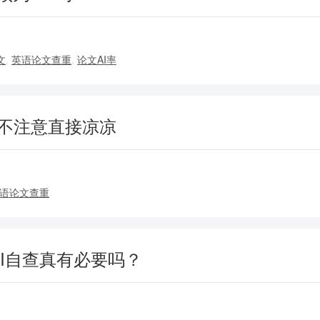
文
,
英语论文查重
,
论文AI率
细节不注意直接凉凉
语论文查重
+AI自查真有必要吗？