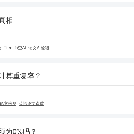
录真相
重
,
Turnitin查AI
,
论文AI检测
如何计算重复率？
论文检测
,
英语论文查重
必须为0%吗？