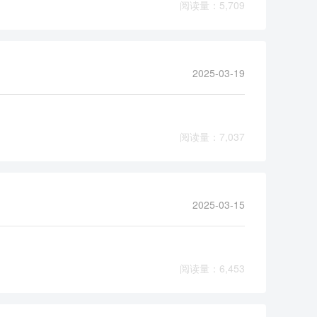
阅读量：5,709
2025-03-19
阅读量：7,037
2025-03-15
阅读量：6,453