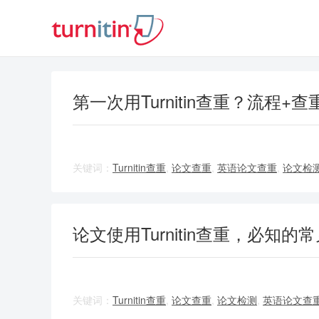
第一次用Turnitin查重？流程+
关键词：
Turnitin查重
,
论文查重
,
英语论文查重
,
论文检
论文使用Turnitin查重，必知的
关键词：
Turnitin查重
,
论文查重
,
论文检测
,
英语论文查