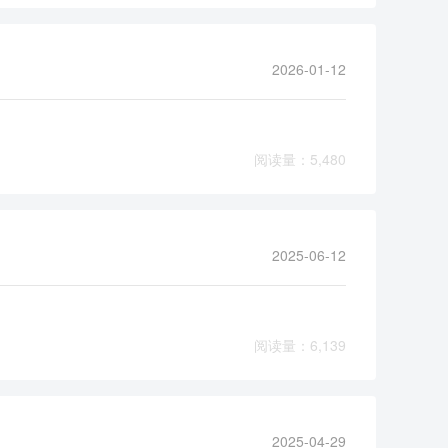
2026-01-12
阅读量：5,480
2025-06-12
阅读量：6,139
2025-04-29