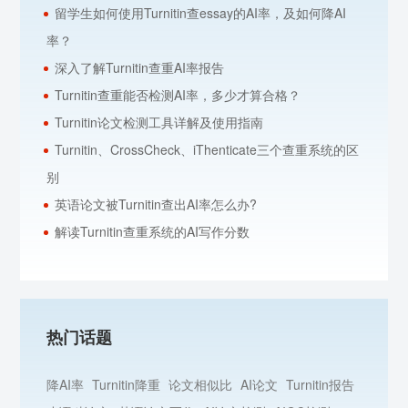
留学生如何使用Turnitin查essay的AI率，及如何降AI
率？
深入了解Turnitin查重AI率报告
Turnitin查重能否检测AI率，多少才算合格？
Turnitin论文检测工具详解及使用指南
Turnitin、CrossCheck、iThenticate三个查重系统的区
别
英语论文被Turnitin查出AI率怎么办?
解读Turnitin查重系统的AI写作分数
热门话题
降AI率
Turnitin降重
论文相似比
AI论文
Turnitin报告