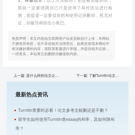
3、终极话术：
以上方法都用了还是被质疑的话，
那就一定要强调自己只是使用了AI对语法进行检
测，前提是一定要提前把AI使用记录删掉，死无对
证，别被导师抓住小尾巴。
免责声明：本文内容由互联网用户自发贡献自行上传，本网站
不拥有所有权，也不承担相关法律责任。如果您发现本网站中
有涉嫌抄袭的内容，请联系客服进行举报，并提供相关证据，
一经查实，本站将立刻删除涉嫌侵权内容。
上一篇:
是什么样的论文让Turnitin查出100%AI率？
下一篇:
了解Turnitin论文检测，学会看检测报告
最新热点资讯
Turnitin查重时必看！论文参考文献删还是不删？
留学生如何使用Turnitin查essay的AI率，及如何降AI
率？