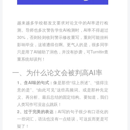
越来越多学校都发文要求对论文中的AI率进行检
测。导师也多次警告学生AI检测时，AI率不得超过
30%，否则轻则收到警示修改重写，重则可能挂科
影响毕业，这谁遭得住啊。更气人的是，很多同学
只是用了AI辅助了润色，并没有抄袭，可
Turnitin查
重系统
却误判！
一、为什么论文会被判高AI率
1、含AI味的句式：
像是那些“综上所述”、“值得注
意的是”、“由此可见”这些高频词。或是那种先定
义、再分析、最后总结的固定结构。要知道，我们
人类写作可没这么跳跃！
2、过于完美的表达：
AI写的句子很少有口语化的
一些词汇，语法也没有一点错误，可这反而更是可
疑了！